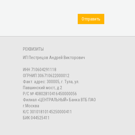
Отправить
РЕКВИЗИТЫ
ИП Пестрецов Андрей Викторович
ИНН 710604291118
ОГРНИП 306710622000012
Факт. адрес: 300005, г. Тула, ул.
Павшинский мост, д.2
Р/С № 40802810416450000056
Филиал «ЦЕНТРАЛЬНЫЙ» Банка ВТБ ПАО
г.Москва
К/С 30101810145250000411
БИК 044525411