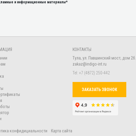
екламные и информационные материалы*
МАЦИЯ
КОНТАКТЫ
ании
Тула, ул. Павшинский мост, дом 2б.
рам
zakaz@indigo-int.ru
Tel:
+7 (4872) 250-442
ка
ты
ЗАКАЗАТЬ ЗВОНОК
ертификаты
ия
аботы
лятор
и
итика конфидициальности
Карта сайта