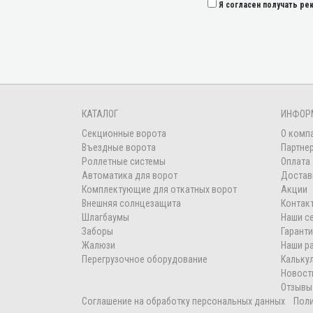
Я согласен получать р
КАТАЛОГ
ИНФОР
Секционные ворота
О комп
Въездные ворота
Партне
Роллетные системы
Оплата
Автоматика для ворот
Достав
Комплектующие для откатных ворот
Акции
Внешняя солнцезащита
Контак
Шлагбаумы
Наши с
Заборы
Гарант
Жалюзи
Наши р
Перегрузочное оборудование
Кальку
Новост
Отзывы
Соглашение на обработку персональных данных
Пол