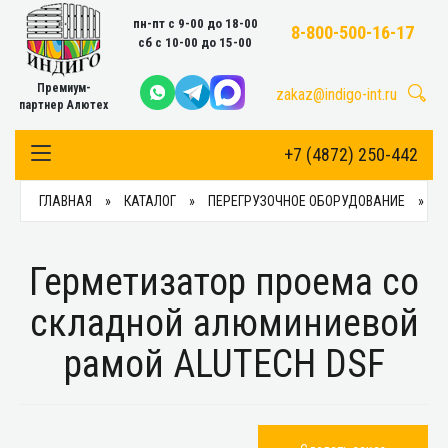
пн-пт с 9-00 до 18-00
8-800-500-16-17
сб с 10-00 до 15-00
Премиум-
zakaz@indigo-int.ru
партнер Алютех
+7 (4872) 250-442
Toggle Navigation
ГЛАВНАЯ
КАТАЛОГ
ПЕРЕГРУЗОЧНОЕ ОБОРУДОВАНИЕ
Г
Герметизатор проема со
складной алюминиевой
рамой ALUTECH DSF