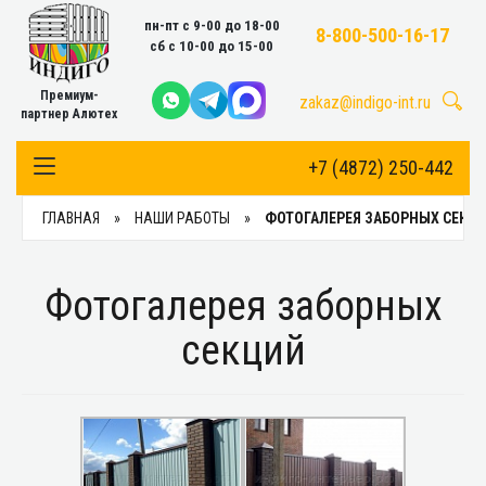
пн-пт с 9-00 до 18-00
8-800-500-16-17
сб с 10-00 до 15-00
Премиум-
zakaz@indigo-int.ru
партнер Алютех
+7 (4872) 250-442
Toggle Navigation
ГЛАВНАЯ
НАШИ РАБОТЫ
ФОТОГАЛЕРЕЯ ЗАБОРНЫХ СЕКЦ
Фотогалерея заборных
секций