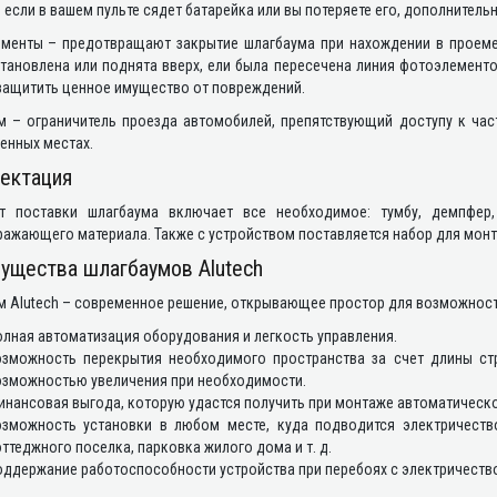
 если в вашем пульте сядет батарейка или вы потеряете его, дополнител
менты – предотвращают закрытие шлагбаума при нахождении в проеме
тановлена или поднята вверх, ели была пересечена линия фотоэлементо
 защитить ценное имущество от повреждений.
м – ограничитель проезда автомобилей, препятствующий доступу к час
енных местах.
ектация
т поставки шлагбаума включает все необходимое: тумбу, демпфер,
ажающего материала. Также с устройством поставляется набор для монт
ущества шлагбаумов Alutech
м Alutech – современное решение, открывающее простор для возможност
лная автоматизация оборудования и легкость управления.
озможность перекрытия необходимого пространства за счет длины ст
озможностью увеличения при необходимости.
нансовая выгода, которую удастся получить при монтаже автоматическог
озможность установки в любом месте, куда подводится электричеств
ттеджного поселка, парковка жилого дома и т. д.
ддержание работоспособности устройства при перебоях с электричеств