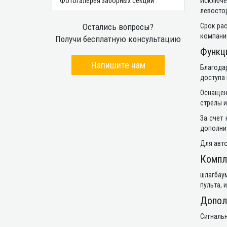
Фотогалерея заборных секций
Исключе
левосто
Остались вопросы?
Срок рас
компани
Получи бесплатную консультацию
Функц
Напишите нам
Благода
доступа 
Оснащен
стрелы и
За счет
дополни
Для авто
Компл
шлагбаум
пульта, 
Допол
Сигнальн