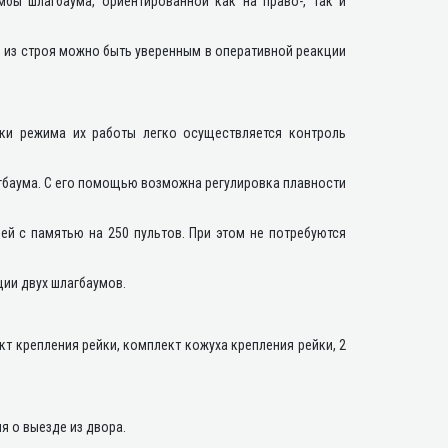
бы шлагбаума, ориентированной как на право-, так и
е из строя можно быть уверенным в оперативной реакции
ки режима их работы легко осуществляется контроль
гбаума. С его помощью возможна регулировка плавности
й с памятью на 250 пультов. При этом не потребуются
ии двух шлагбаумов.
кт крепления рейки, комплект кожуха крепления рейки, 2
я о выезде из двора.