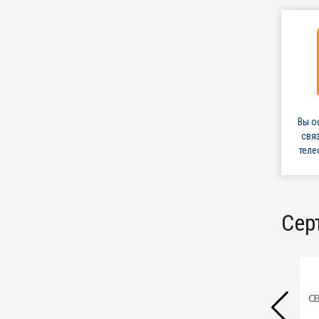
Вы о
свя
тел
Сер