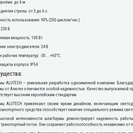
роёма: до 6 м
днятия стрелы: от 3 до 6 с.
ность использования: 90% (250 циклов/час.)
230 В.
емая мощность: 100 Вт.
ие электродвигателя: 24 В.
 рабочих температур: -30……+65°С.
защиты корпуса: IP54.
ущества:
мы ALUTECH – уникальная разработка одноименной компании. Благодар
мы от Алютех отличаются особой надежностью. Качество выпускаемой п
тствует высоким европейским стандартам.
мы ALUTECH привлекают своим ярким дизайном, включающим светоди
ранспортного средства способствует наличие специального режима свет
высокой интенсивности шлагбаумы демонстрируют надежность работы 
транспортный поток. Они сохраняют работоспособность независимо от п