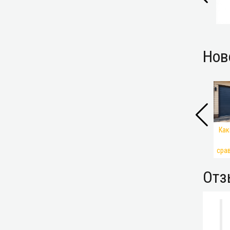
Нов
Как
сра
Отз