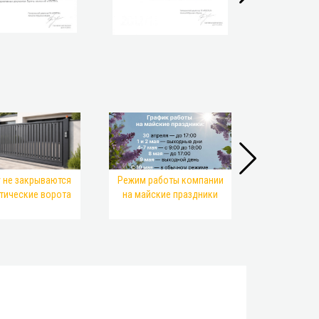
Как выбр
размеры
 не закрываются
Режим работы компании
секционн
тические ворота
на майские праздники