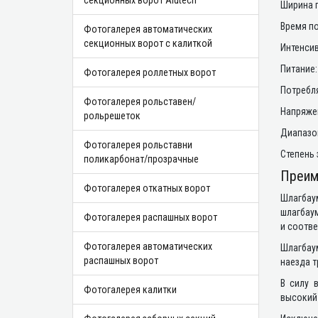
секционных ворот Alutech
Ширина п
Время по
Фотогалерея автоматических
секционных ворот с калиткой
Интенсив
Питание: 
Фотогалерея роллетных ворот
Потребля
Фотогалерея рольставен/
Напряжен
рольрешеток
Диапазон
Фотогалерея рольставни
Степень 
поликарбонат/прозрачные
Преим
Фотогалерея откатных ворот
Шлагбау
шлагбау
Фотогалерея распашных ворот
и соотве
Фотогалерея автоматических
Шлагбау
распашных ворот
наезда т
В силу 
Фотогалерея калитки
высокий 