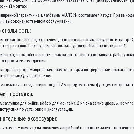
ны неточности при формировании заказа за счет универсальности тум
ронний монтаж.
ширенной гарантии на шлагбаумы ALUTECH составляет 3 года. При выход
и и высококачественном обслуживании.
иональность:
ря возможности подключения дополнительных аксессуаров и настрой
на территорию. Также удается повысить уровень безопасности на ней.
ие энкодером обеспечивает возможность точно настраивать работу шла
 скорости ее замедления.
 настроек программирования возможно администрирование пользователе
тельные модули расширения.
матизации проезда шириной до 12 м предусмотрена функция синхронизац
ект поставки:
, заглушка для рейки, набор для монтажа, 2 ключа замка дверцы, компле
инструкция по установке и эксплуатации.
нительные аксессуары:
ая лампа – служит для снижения аварийной опасности за счет оповещени