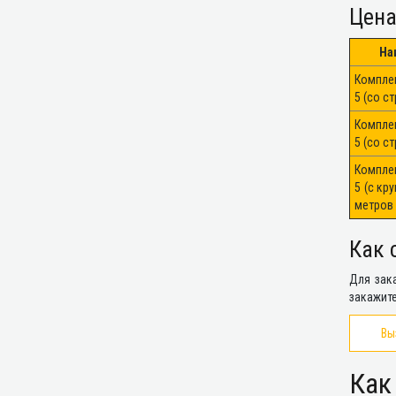
Цена
На
Компле
5 (со с
Компле
5 (со с
Компле
5 (с кр
метров
Как 
Для зака
закажите
Вы
Как