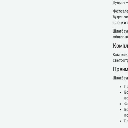
Пульты –
Фотоэле
будет ос
травм и
Шлагбау
обществ
Компл
Комплек
светоотр
Преим
Шлагбау
По
В
в
Фи
В
ко
По