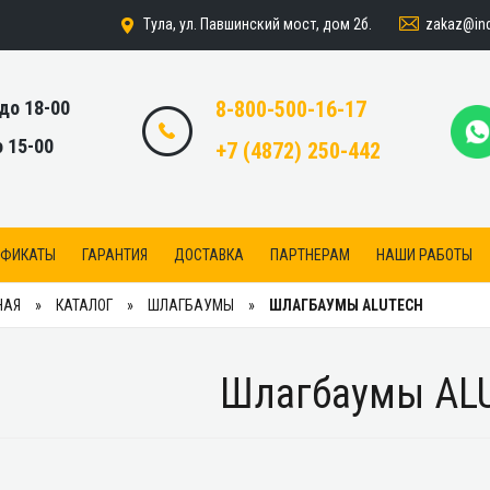
zakaz@indi
Тула, ул. Павшинский мост, дом 2б.
 до 18-00
8-800-500-16-17
о 15-00
+7 (4872) 250-442
ИФИКАТЫ
ГАРАНТИЯ
ДОСТАВКА
ПАРТНЕРАМ
НАШИ РАБОТЫ
НАЯ
КАТАЛОГ
ШЛАГБАУМЫ
ШЛАГБАУМЫ ALUTECH
Шлагбаумы AL