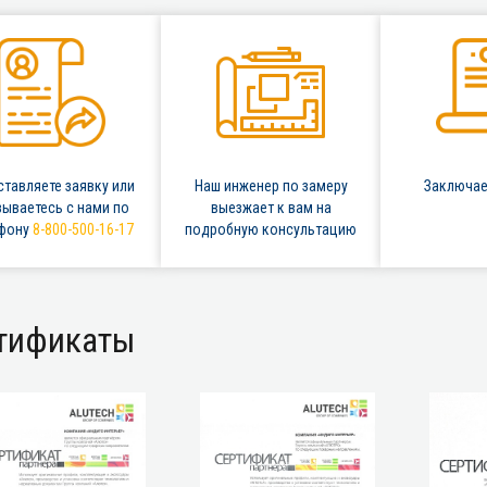
ставляете заявку или
Наш инженер по замеру
Заключае
зываетесь с нами по
выезжает к вам на
ефону
8-800-500-16-17
подробную консультацию
тификаты