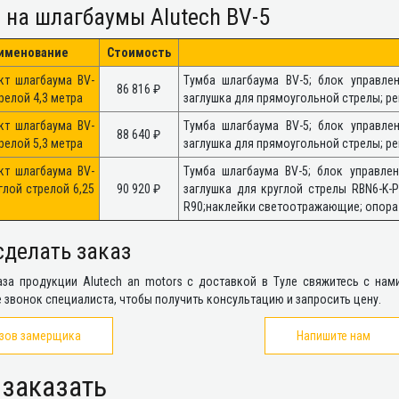
 на шлагбаумы Alutech BV-5
именование
Стоимость
кт шлагбаума BV-
Тумба шлагбаума BV-5; блок управле
86 816 ₽
трелой 4,3 метра
заглушка для прямоугольной стрелы; р
кт шлагбаума BV-
Тумба шлагбаума BV-5; блок управле
88 640 ₽
трелой 5,3 метра
заглушка для прямоугольной стрелы; р
кт шлагбаума BV-
Тумба шлагбаума BV-5; блок управле
углой стрелой 6,25
90 920 ₽
заглушка для круглой стрелы RBN6-K-PL
R90;наклейки светоотражающие; опор
сделать заказ
за продукции Alutech an motors с доставкой в Туле свяжитесь с нами 
 звонок специалиста, чтобы получить консультацию и запросить цену.
зов замерщика
Напишите нам
 заказать