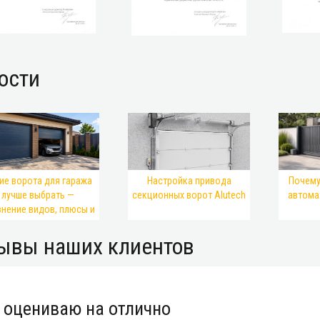
ости
ие ворота для гаража
Настройка привода
Почему
лучше выбрать —
секционных ворот Alutech
автома
внение видов, плюсы и
минусы
ывы наших клиентов
оцениваю на отлично