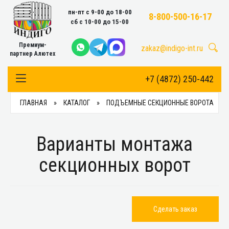
пн-пт с 9-00 до 18-00
8-800-500-16-17
сб с 10-00 до 15-00
Премиум-
zakaz@indigo-int.ru
партнер Алютех
+7 (4872) 250-442
Toggle Navigation
ГЛАВНАЯ
КАТАЛОГ
ПОДЪЕМНЫЕ СЕКЦИОННЫЕ ВОРОТА
Варианты монтажа
секционных ворот
Сделать заказ