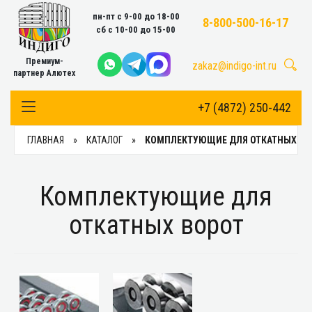
пн-пт с 9-00 до 18-00
8-800-500-16-17
сб с 10-00 до 15-00
Премиум-
zakaz@indigo-int.ru
партнер Алютех
+7 (4872) 250-442
Toggle Navigation
ГЛАВНАЯ
КАТАЛОГ
КОМПЛЕКТУЮЩИЕ ДЛЯ ОТКАТНЫХ ВО
Комплектующие для
откатных ворот