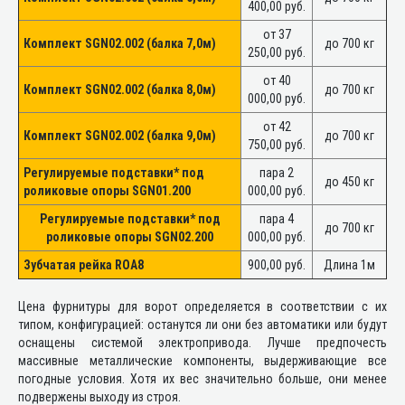
400,00 руб.
от 37
Комплект SGN02.002 (балка 7,0м)
до 700 кг
250,00 руб.
от 40
Комплект SGN02.002 (балка 8,0м)
до 700 кг
000,00 руб.
от 42
Комплект SGN02.002 (балка 9,0м)
до 700 кг
750,00 руб.
Регулируемые подставки* под
пара 2
до 450 кг
роликовые опоры SGN01.200
000,00 руб.
Регулируемые подставки* под
пара 4
до 700 кг
роликовые опоры SGN02.200
000,00 руб.
Зубчатая рейка ROA8
900,00 руб.
Длина 1м
Цена фурнитуры для ворот определяется в соответствии с их
типом, конфигурацией: останутся ли они без автоматики или будут
оснащены системой электропривода. Лучше предпочесть
массивные металлические компоненты, выдерживающие все
погодные условия. Хотя их вес значительно больше, они менее
подвержены выходу из строя.