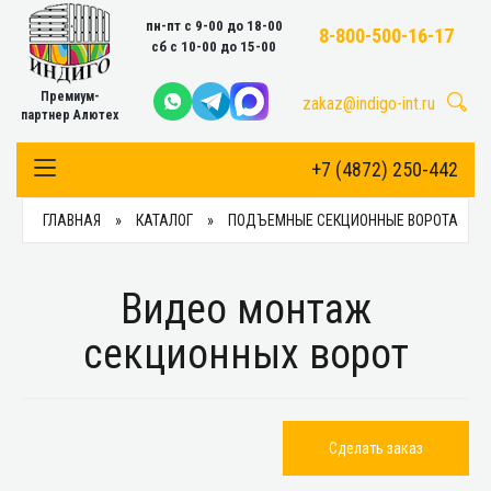
пн-пт с 9-00 до 18-00
8-800-500-16-17
сб с 10-00 до 15-00
Премиум-
zakaz@indigo-int.ru
партнер Алютех
+7 (4872) 250-442
Toggle Navigation
ГЛАВНАЯ
КАТАЛОГ
ПОДЪЕМНЫЕ СЕКЦИОННЫЕ ВОРОТА
Видео монтаж
секционных ворот
Сделать заказ