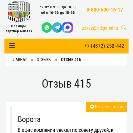
пн-пт с 9-00 до 18-00
8-800-500-16-17
сб с 10-00 до 15-00
Премиум-
zakaz@indigo-int.ru
партнер Алютех
+7 (4872) 250-442
Toggle Navigation
ГЛАВНАЯ
ОТЗЫВЫ
ОТЗЫВ 415
Отзыв 415
Написать отзыв
Ворота
В офис компании заехал по совету друзей, к