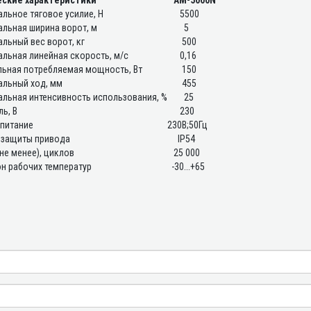
еские характеристики
AM-5000N
льное тяговое усилие, Н
5500
льная ширина ворот, м
5
льный вес ворот, кг
500
льная линейная скорость, м/с
0,16
ьная потребляемая мощность, Вт
150
льный ход, мм
455
льная интенсивность использования, %
25
ь, В
230
питание
230В;50Гц
 защиты привода
IP54
(не менее), циклов
25 000
н рабочих температур
-30...+65