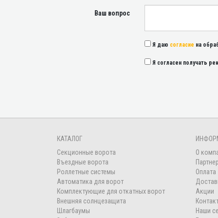
Ваш вопрос
Я даю
согласие
на обра
Я согласен получать р
КАТАЛОГ
ИНФОР
Секционные ворота
О комп
Въездные ворота
Партне
Роллетные системы
Оплата
Автоматика для ворот
Достав
Комплектующие для откатных ворот
Акции
Внешняя солнцезащита
Контак
Шлагбаумы
Наши с