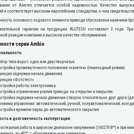
вание от Алютех отличается особой надежностью. Качество выпуск
й и соответствует высоким европейским стандартам, о чем свидетельст
ность основного ходового элемента привода обусловлена наличием брон
язательной гарантии на продукцию ALUTECH составляет 3 года. Пр
вной реакции компании и высоком качестве обслуживания.
ности серии Ambio
нальность:
бор типа ворот: одно или двустворчатые.
астройка промежуточного положения «калитка» (пешеходный режим).
ункция задержки начала движения.
ункция «Фототест».
стройка работы электрозамка.
стройка ограничения усилия привода: на открытие и закрытие.
стройка задержки начала движения створок относительно друг друга (дл
режима управления: автоматический, ручной, полуавтоматический, всегда
стройка времени паузы до автоматического закрытия.
сть и долговечность эксплуатации:
зотказная работа в широком диапазоне напряжения (160270 В*) и при низ
емента, до 40°C с обогревательным элементом.