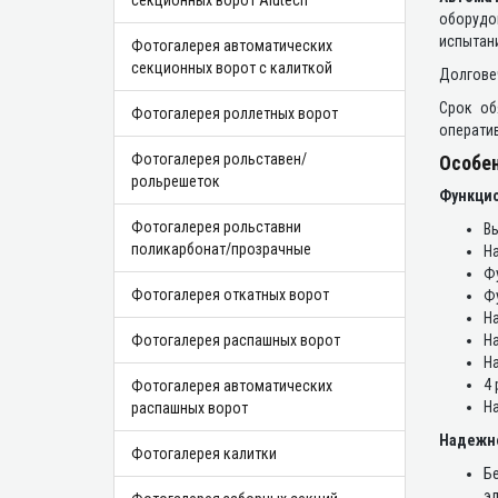
секционных ворот Alutech
оборудо
испытани
Фотогалерея автоматических
секционных ворот с калиткой
Долговеч
Срок об
Фотогалерея роллетных ворот
операти
Фотогалерея рольставен/
Особен
рольрешеток
Функцио
Фотогалерея рольставни
Вы
поликарбонат/прозрачные
Н
Ф
Фотогалерея откатных ворот
Ф
На
Фотогалерея распашных ворот
На
На
4 
Фотогалерея автоматических
На
распашных ворот
Надежно
Фотогалерея калитки
Бе
эл