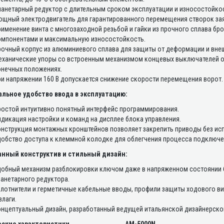
анетарный редуктор с длительным сроком эксплуатации и износостойко
ощный электродвигатель для гарантированного перемещения створок зая
именение винта с многозаходной резьбой и гайки из прочного сплава б
омпонентами и максимальную износостойкость.
очный корпус из алюминиевого сплава для защиты от деформации и внеш
еханические упоры со встроенным механизмом концевых выключателей о
онечных положениях.
и напряжении 160 В допускается снижение скорости перемещения ворот.
льное удобство ввода в эксплуатацию:
остой интуитивно понятный интерфейс программирования.
дикация настройки и команд на дисплее блока управления.
нструкция монтажных кронштейнов позволяет закрепить приводы без ис
обство доступа к клеммной колодке для облегчения процесса подключе
нный конструктив и стильный дизайн:
добный механизм разблокировки ключом даже в напряженном состоянии 
анетарного редуктора.
лотнители и герметичные кабельные вводы, профили защиты ходового в
влаги.
нцептуальный дизайн, разработанный ведущей итальянской дизайнерской