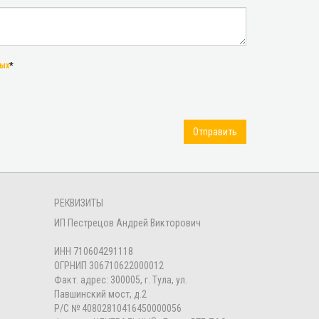
ных
*
Отправить
РЕКВИЗИТЫ
ИП Пестрецов Андрей Викторович
ИНН 710604291118
ОГРНИП 306710622000012
Факт. адрес: 300005, г. Тула, ул.
Павшинский мост, д.2
Р/С № 40802810416450000056