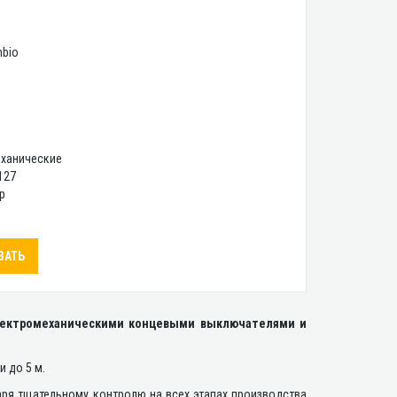
mbio
ханические
127
р
ЗАТЬ
электромеханическими концевыми выключателями и
 до 5 м.
аря тщательному контролю на всех этапах производства