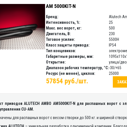
AM 5000KIT-N
Бренд:
Alutech A
Интенсивность, %:
25
Макс. вес ворот, кг:
500
Двигатель, В:
230
Тяговое усилие:
5500H
Класс защиты привода:
IP54
Тип концевиков:
электроме
Габаритные размеры, мм:
1095х110х
Открытие:
улица/дво
Диапазон рабочих температур, °С:
-30/+65
Ресурс (не менее), циклов:
25000
57854 руб./шт.
ЗАКА
т приводов ALUTECH AMBO AM5000KIT-N для распашных ворот с 
управления CU-AM.
ачены для распашных ворот с весом створки до 500 кг. и шириной створки
тика ALUTECH
– уникальная разработка одноименной компании. Благод