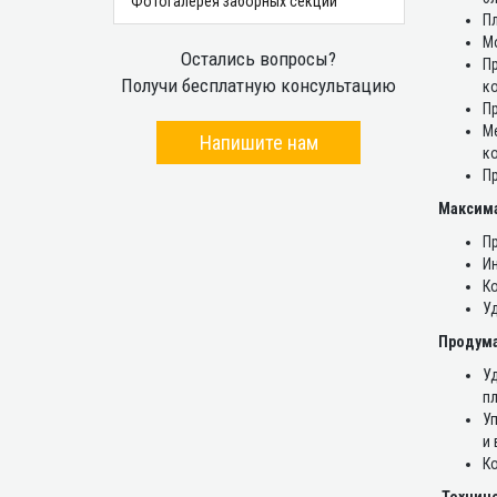
Фотогалерея заборных секций
Пл
М
Остались вопросы?
Пр
Получи бесплатную консультацию
к
Пр
М
Напишите нам
к
Пр
Максима
Пр
Ин
Ко
Уд
Продума
У
пл
Уп
и 
Ко