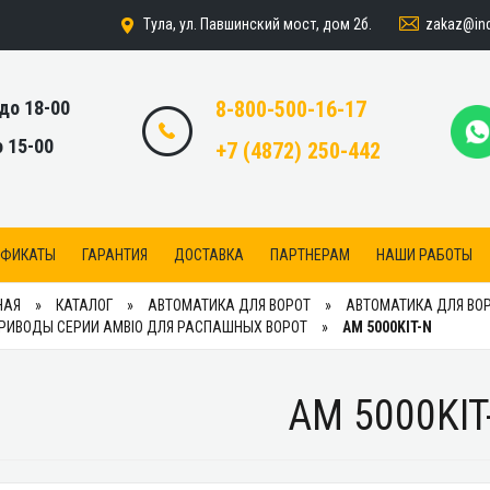
zakaz@indi
Тула, ул. Павшинский мост, дом 2б.
 до 18-00
8-800-500-16-17
о 15-00
+7 (4872) 250-442
ИФИКАТЫ
ГАРАНТИЯ
ДОСТАВКА
ПАРТНЕРАМ
НАШИ РАБОТЫ
НАЯ
КАТАЛОГ
АВТОМАТИКА ДЛЯ ВОРОТ
АВТОМАТИКА ДЛЯ ВОР
РИВОДЫ СЕРИИ AMBIO ДЛЯ РАСПАШНЫХ ВОРОТ
AM 5000KIT-N
AM 5000KIT