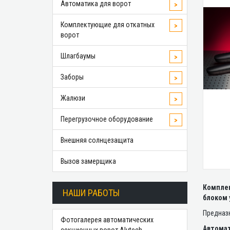
Автоматика для ворот
>
Комплектующие для откатных
>
ворот
Шлагбаумы
>
Заборы
>
Жалюзи
>
Перегрузочное оборудование
>
Внешняя солнцезащита
Вызов замерщика
Комплек
НАШИ РАБОТЫ
блоком 
Предназн
Фотогалерея автоматических
Автома