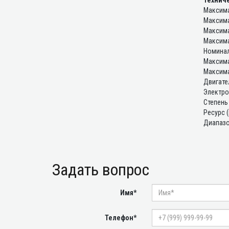
Технич
Максима
Максима
Максима
Максима
Номинал
Максима
Максима
Двигател
Электро
Степень
Ресурс 
Диапазо
Задать вопрос
Имя*
Телефон*