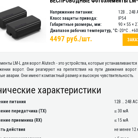
БЕСПРОВОДНЫЕ Фотоэлементы LM-
Напряжение питания:
12В … 24В 
Класс защиты привода:
IP54
Габаритные размеры, мм:
90 × 55 × 2
Диапазон рабочих температур, °С:
-20ºС …+60
4497 руб./шт.
ЗАКА
енты LM-L для ворот Alutech - это устройства, которые устанавливаютс
жении ворот. Они реагируют на препятствия на пути движения ворот
ые аварии. Они имеют компактный размер и высокую чувствительность.
нические характеристики
ние питания
12В … 24В AC
ение передатчика (TX)
≤ 30 мА
ение приемника (RX)
≤ 15 мА
ть действия
не менее 12 