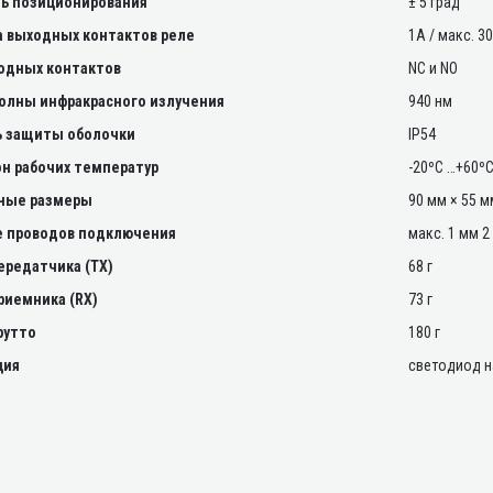
ь позиционирования
± 5 град
а выходных контактов реле
1А / макс. 30
одных контактов
NC и NO
олны инфракрасного излучения
940 нм
ь защиты оболочки
IP54
н рабочих температур
-20ºС …+60º
ные размеры
90 мм × 55 м
 проводов подключения
макс. 1 мм 2
ередатчика (TX)
68 г
риемника (RX)
73 г
рутто
180 г
ция
светодиод н