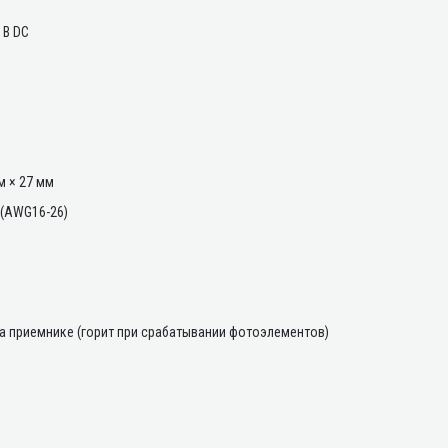
 В DC
С
м × 27 мм
 (AWG16-26)
а приемнике (горит при срабатывании фотоэлементов)