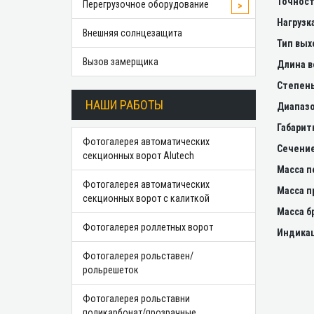
Точност
Перегрузочное оборудование
>
Нагрузк
Внешняя солнцезащита
Тип вых
Вызов замерщика
Длина в
Степен
НАШИ РАБОТЫ
Диапазо
Габарит
Фотогалерея автоматических
Сечение
секционных ворот Alutech
Масса п
Фотогалерея автоматических
Масса п
секционных ворот с калиткой
Масса б
Фотогалерея роллетных ворот
Индика
Фотогалерея рольставен/
рольрешеток
Фотогалерея рольставни
поликарбонат/прозрачные