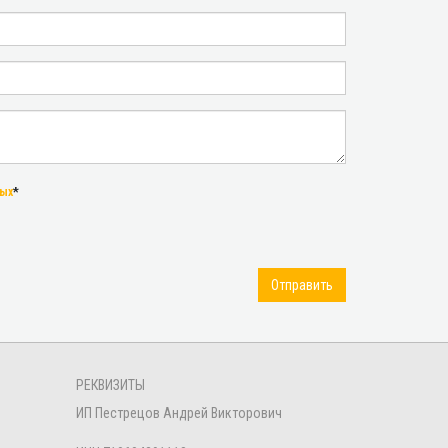
ных
*
Отправить
РЕКВИЗИТЫ
ИП Пестрецов Андрей Викторович