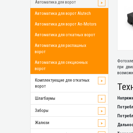
Автоматика для ворот
>
Автоматика для ворот Alutech
Автоматика для ворот An-Motors
Автоматика для откатных ворот
Автоматика для распашных
ворот
Фотоэлем
Автоматика для секционных
при дви
ворот
возможн
Комплектующие для откатных
>
Тех
ворот
Напряже
Шлагбаумы
>
Потребл
Заборы
>
Потребл
Жалюзи
>
Дальнос