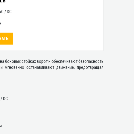
LB
AC / DC
7
ЗАТЬ
я на боковых стойках ворот и обеспечивают безопасность
 и мгновенно останавливают движение, предотвращая
 / DC
м