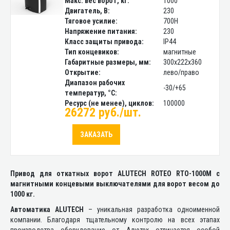
Макс. вес ворот, кг:
1000
Двигатель, В:
230
Тяговое усилие:
700H
Напряжение питания:
230
Класс защиты привода:
IP44
Тип концевиков:
магнитные
Габаритные размеры, мм:
300х222х360
Открытие:
лево/право
Диапазон рабочих
-30/+65
температур, °С:
Ресурс (не менее), циклов:
100000
26272 руб./шт.
ЗАКАЗАТЬ
Привод для откатных ворот ALUTECH ROTEO RTО-1000M с
магнитными концевыми выключателями для ворот весом до
1000 кг.
Автоматика ALUTECH
– уникальная разработка одноименной
компании. Благодаря тщательному контролю на всех этапах