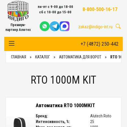
пн-пт с 9-00 до 18-00
8-800-500-16-17
сб с 10-00 до 15-00
Премиум-
zakaz@indigo-int.ru
партнер Алютех
+7 (4872) 250-442
Toggle Navigation
ГЛАВНАЯ
КАТАЛОГ
АВТОМАТИКА ДЛЯ ВОРОТ
RTO 1000
RTO 1000M KIT
Автоматика RTO 1000MKIT
Бренд:
Alutech Roto
Интенсивность, %:
25