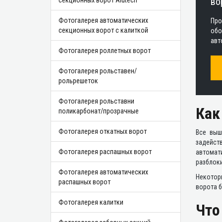
во
секционных ворот Alutech
Фотогалерея автоматических
Про
секционных ворот с калиткой
обо
авт
Фотогалерея роллетных ворот
Фотогалерея рольставен/
рольрешеток
Фотогалерея рольставни
Как
поликарбонат/прозрачные
Фотогалерея откатных ворот
Все выш
задейст
Фотогалерея распашных ворот
автомат
разблок
Фотогалерея автоматических
Некотор
распашных ворот
ворота б
Фотогалерея калитки
Что