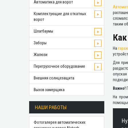
Автоматика для ворот
>
Автомат
распашн
Комплектующие для откатных
>
сломалс
ворот
таким о
Шлагбаумы
>
Как
Заборы
>
На
гараж
устройст
Жалюзи
>
Для при
Перегрузочное оборудование
>
раздаст
опуская
Внешняя солнцезащита
подходит
Важно!
П
Вызов замерщика
На пром
помощь
НАШИ РАБОТЫ
Ну
Фотогалерея автоматических