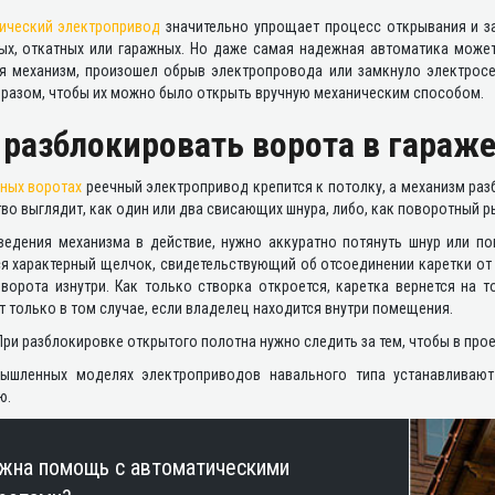
ический электропривод
значительно упрощает процесс открывания и з
ых, откатных или гаражных. Но даже самая надежная автоматика может
я механизм, произошел обрыв электропровода или замкнуло электросе
бразом, чтобы их можно было открыть вручную механическим способом.
 разблокировать ворота в гараж
ных воротах
реечный электропривод крепится к потолку, а механизм раз
во выглядит, как один или два свисающих шнура, либо, как поворотный 
ведения механизма в действие, нужно аккуратно потянуть шнур или по
ся характерный щелчок, свидетельствующий об отсоединении каретки от
 ворота изнутри. Как только створка откроется, каретка вернется на 
 только в том случае, если владелец находится внутри помещения.
ри разблокировке открытого полотна нужно следить за тем, чтобы в про
ышленных моделях электроприводов навального типа устанавливают
ю.
жна помощь с автоматическими