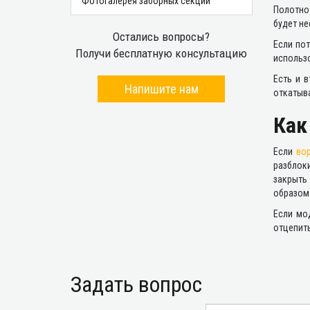
Фотогалерея заборных секций
Полотно
будет не
Остались вопросы?
Если пот
Получи бесплатную консультацию
использ
Есть и 
Напишите нам
откатыва
Как
Если
во
разблок
закрыть
образом 
Если мо
отцепить
Задать вопрос