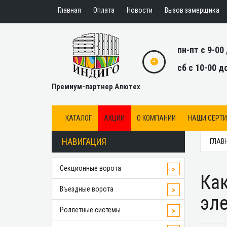
Главная
Оплата
Новости
Вызов замерщика
пн-пт с 9-00
сб с 10-00 д
Премиум-партнер Алютех
КАТАЛОГ
АКЦИИ
О КОМПАНИИ
НАШИ СЕРТ
НАВИГАЦИЯ
ГЛАВ
Секционные ворота
>
Как
Въездные ворота
>
эл
Роллетные системы
>