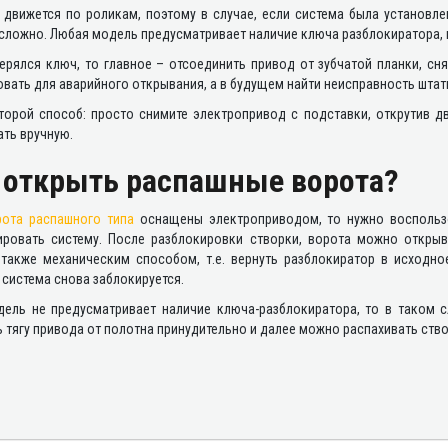
 движется по роликам, поэтому в случае, если система была установле
сложно. Любая модель предусматривает наличие ключа разблокиратора, 
ерялся ключ, то главное – отсоединить привод от зубчатой планки, сн
овать для аварийного открывания, а в будущем найти неисправность шт
второй способ: просто снимите электропривод с подставки, открутив 
ть вручную.
 открыть распашные ворота?
рота распашного типа
оснащены электроприводом, то нужно воспольз
ировать систему. После разблокировки створки, ворота можно открыв
 также механическим способом, т.е. вернуть разблокиратор в исходн
система снова заблокируется.
дель не предусматривает наличие ключа-разблокиратора, то в таком 
 тягу привода от полотна принудительно и далее можно распахивать ство