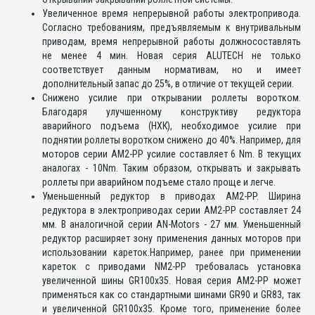
Увеличенное время непрерывной работы электропривода.
Согласно требованиям, предъявляемым к внутривальным
приводам, время непрерывной работы должносоставлять
не менее 4 мин. Новая серия ALUTECH не только
соответствует данным нормативам, но и имеет
дополнительный запас до 25%, в отличие от текущей серии.
Снижено усилие при открывании роллеты воротком.
Благодаря улучшенному конструктиву редуктора
аварийного подъема (НХК), необходимое усилие при
поднятии роллеты воротком снижено до 40%. Например, для
моторов серии AM2-PP усилие составляет 6 Nm. В текущих
аналогах - 10Nm. Таким образом, открывать и закрывать
роллеты при аварийном подъеме стало проще и легче.
Уменьшенный редуктор в приводах AM2-PP. Ширина
редуктора в электроприводах серии AM2-PP составляет 24
мм. В аналогичной серии AN-Motors - 27 мм. Уменьшенный
редуктор расширяет зону применения данных моторов при
использовании кареток.Например, ранее при применении
кареток с приводами NM2-PP требовалась установка
увеличенной шины GR100x35. Новая серия AM2-PP может
применяться как со стандартными шинами GR90 и GR83, так
и увеличенной GR100x35. Кроме того, применение более