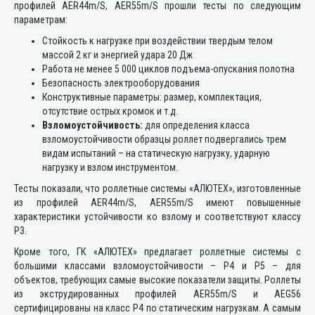
профилей AER44m/S, AER55m/S прошли тесты по следующим
параметрам:
Стойкость к нагрузке при воздействии твердым телом
массой 2 кг и энергией удара 20 Дж
Работа не менее 5 000 циклов подъема-опускания полотна
Безопасность электрооборудования
Конструктивные параметры: размер, комплектация,
отсутствие острых кромок и т.д.
Взломоустойчивость:
для определения класса
взломоустойчивости образцы роллет подвергались трем
видам испытаний – на статическую нагрузку, ударную
нагрузку и взлом инструментом.
Тесты показали, что роллетные системы «АЛЮТЕХ», изготовленные
из профилей AER44m/S, AER55m/S имеют повышенные
характеристики устойчивости ко взлому и соответствуют классу
Р3.
Кроме того, ГК «АЛЮТЕХ» предлагает роллетные системы с
большими классами взломоустойчивости – Р4 и Р5 – для
объектов, требующих самые высокие показатели защиты. Роллеты
из экструдированных профилей AER55m/S и AEG56
сертифицированы на класс Р4 по статическим нагрузкам. А самым