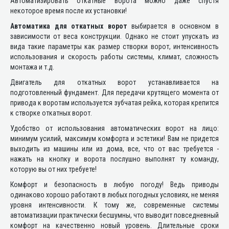
Автоматизировать откатные ворота можно даже спустя
некоторое время после их установки!
Автоматика для откатных ворот
выбирается в основном в
зависимости от веса конструкции. Однако не стоит упускать из
вида такие параметры как размер створки ворот, интенсивность
использования и скорость работы системы, климат, сложность
монтажа и т.д.
Двигатель для откатных ворот устанавливается на
подготовленный фундамент. Для передачи крутящего момента от
привода к воротам используется зубчатая рейка, которая крепится
к створке откатных ворот.
Удобство от использования автоматических ворот на лицо:
минимум усилий, максимум комфорта и эстетики! Вам не придется
выходить из машины или из дома, все, что от вас требуется -
нажать на кнопку и ворота послушно выполнят ту команду,
которую вы от них требуете!
Комфорт и безопасность в любую погоду! Ведь приводы
одинаково хорошо работают в любых погодных условиях, не меняя
уровня интенсивности. К тому же, современные системы
автоматизации практически бесшумны, что выводит повседневный
комфорт на качественно новый уровень. Длительные сроки