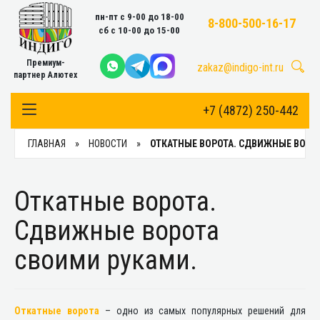
пн-пт с 9-00 до 18-00
8-800-500-16-17
сб с 10-00 до 15-00
Премиум-
zakaz@indigo-int.ru
партнер Алютех
+7 (4872) 250-442
Toggle Navigation
ГЛАВНАЯ
НОВОСТИ
ОТКАТНЫЕ ВОРОТА. СДВИЖНЫЕ ВОРО
Откатные ворота.
Сдвижные ворота
своими руками.
Откатные ворота
– одно из самых популярных решений для