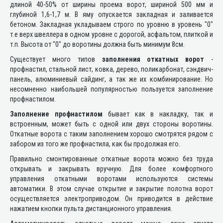
длиной 40-50% от ширины проема ворот, шириной 500 мм и
глубиной 1,6-1,7 м. В яму опускается закладная и заливается
бетоном. Закладная укладываем строго по уровню в уровень "0"
т.е верх швеллера в одном уровне с дорогой, асфальтом, плиткой и
т.п. Высота от "0" до воротины должна быть минимум 8см.
Существует много типов
заполнения откатных ворот
-
профнастил, стальной лист, ковка, дерево, поликарбонат, сэндвич-
панель, алюминиевый сайдинг, а так же их комбинирование. Но
несомненно наибольшей популярностью пользуется заполнение
профнастилом.
Заполнение профнастилом
бывает как в накладку, так и
встроенным, может быть с одной или двух стороны воротины.
Откатные ворота с таким заполнением хорошо смотрятся рядом с
забором из того же профнастила, как бы продолжая его.
Правильно смонтированные откатные ворота можно без труда
открывать и закрывать вручную. Для более комфортного
управления откатными воротами используются системы
автоматики. В этом случае открытие и закрытие полотна ворот
осуществляется электроприводом. Он приводится в действие
нажатием кнопки пульта дистанционного управления.