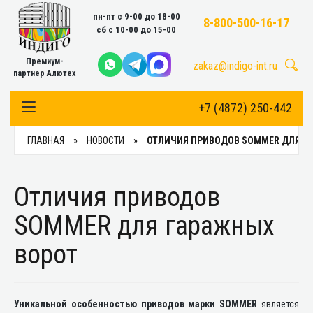
пн-пт с 9-00 до 18-00
8-800-500-16-17
сб с 10-00 до 15-00
Премиум-
zakaz@indigo-int.ru
партнер Алютех
+7 (4872) 250-442
Toggle Navigation
ГЛАВНАЯ
НОВОСТИ
ОТЛИЧИЯ ПРИВОДОВ SOMMER ДЛЯ Г
Отличия приводов
SOMMER для гаражных
ворот
Уникальной особенностью приводов марки SOMMER
является