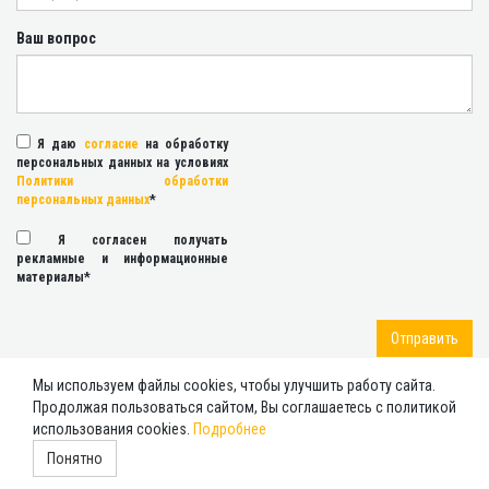
Ваш вопрос
Я даю
согласие
на обработку
персональных данных на условиях
Политики обработки
персональных данных
*
Я согласен получать
рекламные и информационные
материалы*
Отправить
Мы используем файлы cookies, чтобы улучшить работу сайта.
Продолжая пользоваться сайтом, Вы соглашаетесь с политикой
использования cookies.
Подробнее
2026 ©
ИНДИГО ИНТЕРЬЕР
, Тел:
+7 (4872) 250-442
,
Адрес:
Тула
Тула,
Понятно
ул. Павшинский мост, дом 2б.
zakaz@indigo-int.ru