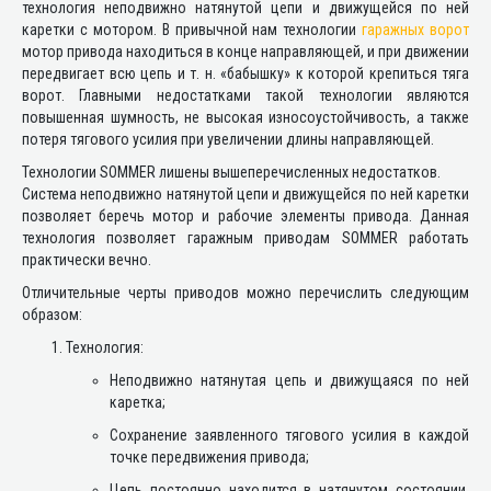
технология неподвижно натянутой цепи и движущейся по ней
каретки с мотором. В привычной нам технологии
гаражных ворот
мотор привода находиться в конце направляющей, и при движении
передвигает всю цепь и т. н. «бабышку» к которой крепиться тяга
ворот. Главными недостатками такой технологии являются
повышенная шумность, не высокая износоустойчивость, а также
потеря тягового усилия при увеличении длины направляющей.
Технологии SOMMER лишены вышеперечисленных недостатков.
Система неподвижно натянутой цепи и движущейся по ней каретки
позволяет беречь мотор и рабочие элементы привода. Данная
технология позволяет гаражным приводам SOMMER работать
практически вечно.
Отличительные черты приводов можно перечислить следующим
образом:
Технология:
Неподвижно натянутая цепь и движущаяся по ней
каретка;
Сохранение заявленного тягового усилия в каждой
точке передвижения привода;
Цепь постоянно находится в натянутом состоянии,