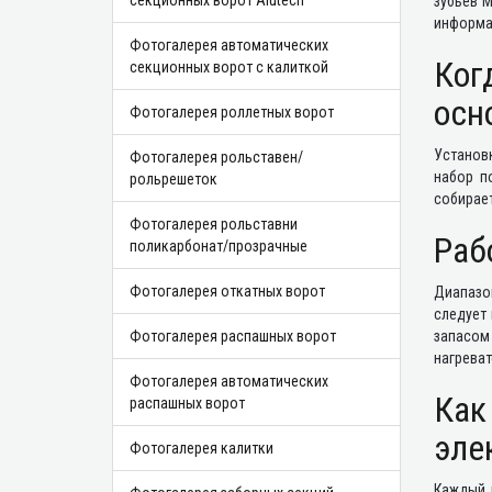
секционных ворот Alutech
зубьев М
информа
Фотогалерея автоматических
Ког
секционных ворот с калиткой
осн
Фотогалерея роллетных ворот
Установ
Фотогалерея рольставен/
набор п
рольрешеток
собирает
Фотогалерея рольставни
Раб
поликарбонат/прозрачные
Фотогалерея откатных ворот
Диапазо
следует
Фотогалерея распашных ворот
запасом 
нагрева
Фотогалерея автоматических
Как
распашных ворот
эле
Фотогалерея калитки
Каждый 