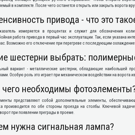
емый в комплекте. После чего останется открыть или закрыть ворота вру
енсивность привода - что это тако
казатель измеряется в процентах и служит для обозначения коли
ойная работа привода в первый час эксплуатации. Так, если указана ин
 час. Возможно его отключение при перегреве с последующим охлаждени
ие шестерни выбрать: полимерны
ьный вариант - металлические шестерни, обладающие наибольшей п
ами. Особую роль это играет при механическом воздействии на ворота из
 чего необходимы фотоэлементы
менты представляют собой дополнительные элементы, обеспечивающ
ка производится по обе стороны проезда на столбы. Ключевой задаче
ворот при появлении преграды в проеме.
ем нужна сигнальная лампа?