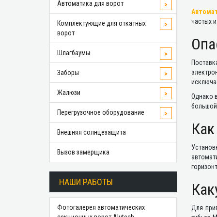
Автоматика для ворот
>
Автомат
частых и
Комплектующие для откатных
>
ворот
Опа
Шлагбаумы
>
Поставк
электро
Заборы
>
исключае
Жалюзи
>
Однако в
большой 
Перегрузочное оборудование
>
Как
Внешняя солнцезащита
Установ
Вызов замерщика
автомат
горизонт
НАШИ РАБОТЫ
Как
Фотогалерея автоматических
Для при