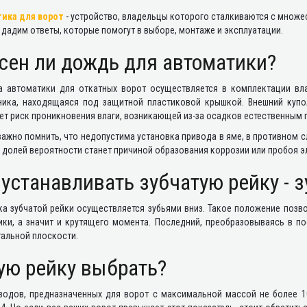
ика для ворот
- устройство, владельцы которого сталкиваются с множ
 дадим ответы, которые помогут в выборе, монтаже и эксплуатации.
сен ли дождь для автоматики?
а автоматики для откатных ворот осуществляется в комплектации вла
ника, находящаяся под защитной пластиковой крышкой. Внешний купол
т риск проникновения влаги, возникающей из-за осадков естественным п
ажно помнить, что недопустима установка привода в яме, в противном с
долей вероятности станет причиной образования коррозии или пробоя э
 устанавливать зубчатую рейку - 
ка зубчатой рейки осуществляется зубьями вниз. Такое положение позв
ики, а значит и крутящего момента. Последний, преобразовываясь в п
альной плоскости.
ую рейку выбрать?
водов, предназначенных для ворот с максимальной массой не более 1