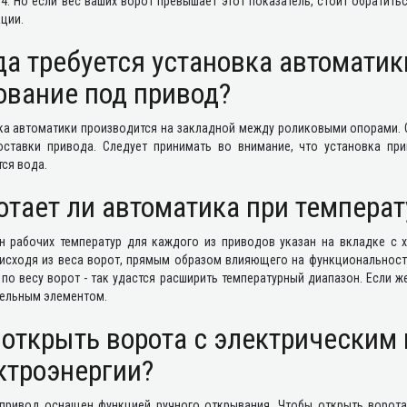
4. Но если вес ваших ворот превышает этот показатель, стоит обратит
ции.
да требуется установка автомати
ование под привод?
ка автоматики производится на закладной между роликовыми опорами. О
оставки привода. Следует принимать во внимание, что установка пр
ся вода.
отает ли автоматика при температу
н рабочих температур для каждого из приводов указан на вкладке с 
 исходя из веса ворот, прямым образом влияющего на функциональность
по весу ворот - так удастся расширить температурный диапазон. Если ж
тельным элементом.
 открыть ворота с электрическим
ктроэнергии?
привод оснащен функцией ручного открывания. Чтобы открыть ворота,