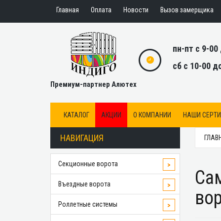
Главная
Оплата
Новости
Вызов замерщика
пн-пт с 9-00
сб с 10-00 д
Премиум-партнер Алютех
КАТАЛОГ
АКЦИИ
О КОМПАНИИ
НАШИ СЕРТ
НАВИГАЦИЯ
ГЛАВ
Секционные ворота
>
Са
Въездные ворота
>
во
Роллетные системы
>