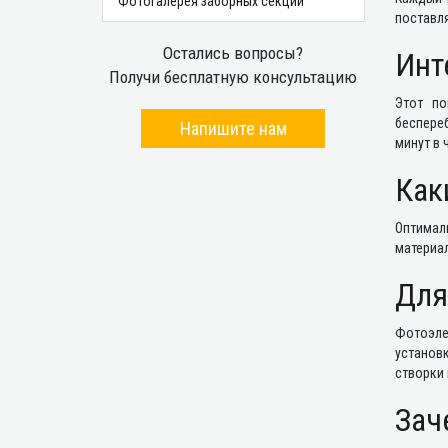
Фотогалерея заборных секций
поставля
Остались вопросы?
Инт
Получи бесплатную консультацию
Этот по
беспереб
Напишите нам
минут в
Как
Оптимал
материал
Для
Фотоэле
установ
створки 
Зач