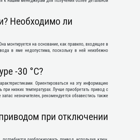
ься к нашим менеджерам для получения более детальной
ки? Необходимо ли
на монтируется на основание, как правило, входящее в
ивода в яме недопустима, поскольку в ней неизбежно
ре -30 °C?
характеристиками. Ориентироваться на эту информацию
 при низких температурах. Лучше приобретать привод с
е запас незначителен, рекомендуется обзавестись также
 приводом при отключении
 потребуется разблокировать привод, используя ключ,