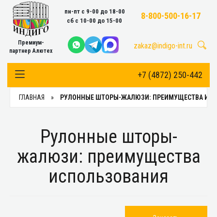
пн-пт с 9-00 до 18-00
8-800-500-16-17
сб с 10-00 до 15-00
Премиум-
zakaz@indigo-int.ru
партнер Алютех
+7 (4872) 250-442
Toggle Navigation
ГЛАВНАЯ
РУЛОННЫЕ ШТОРЫ-ЖАЛЮЗИ: ПРЕИМУЩЕСТВА ИС
Рулонные шторы-
жалюзи: преимущества
использования