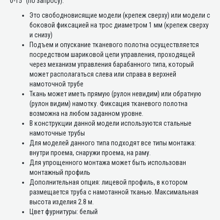
0-15° (по запросу).
Это свободновисящие модели (крепеж сверху) или модели с
боковой фиксацией на трос диаметром 1 мм (крепеж сверху
и снизу)
Подъем и опускание тканевого полотна осуществляется
посредством шариковой цепи управления, проходящей
через механизм управления барабанного типа, который
может располагаться слева или справа в верхней
намоточной трубе
Ткань может иметь прямую (рулон невидим) или обратную
(рулон видим) намотку. Фиксация тканевого полотна
возможна на любом заданном уровне.
В конструкции данной модели используются стальные
намоточные трубы
Для моделей данного типа подходят все типы монтажа:
внутри проема, снаружи проема, на раму.
Для упрощенного монтажа может быть использован
монтажный профиль
Дополнительная опция: лицевой профиль, в котором
размещается труба с намотанной тканью. Максимальная
высота изделия 2.8 м.
Цвет фурнитуры: белый